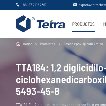
+86 187 2196 2367
export@tetrache


PRODUCTOS
M

Hogar
Productos
Resina epoxi glicidil Amina
TTA184: 1,2 diglicidilo
ciclohexanedicarboxi
5493-45-8
TTA184 El 1,2 diglicidil-ciclohexanedicarboxilato es una