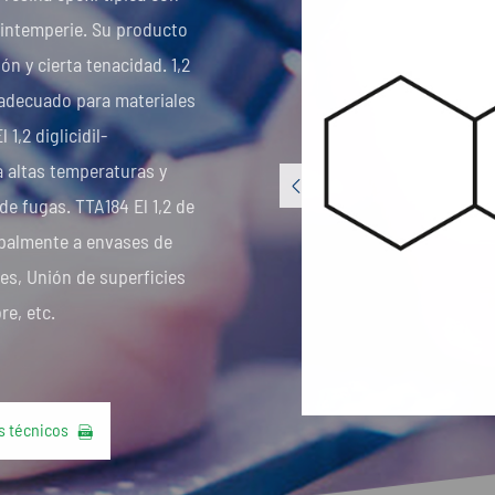
a intemperie. Su producto
n y cierta tenacidad. 1,2
 adecuado para materiales
1,2 diglicidil-
a altas temperaturas y

 de fugas. TTA184 El 1,2 de
cipalmente a envases de
es, Unión de superficies
re, etc.
s técnicos
