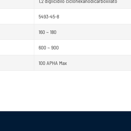
1,2 diglicidilo ciclohexanodicarboxilato
5493-45-8
160 ~ 180
600 ~ 900
100 APHA Max