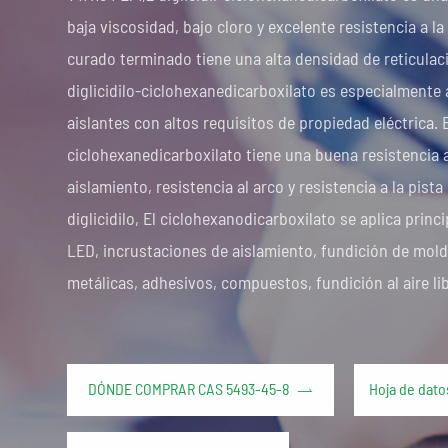
baja viscosidad, bajo cloro y excelente resistencia a l
curado terminado tiene una alta densidad de reticulació
diglicidilo-ciclohexanedicarboxilato es especialmente
aislantes con altos requisitos de propiedad eléctrica. El 
ciclohexanedicarboxilato tiene una buena resistencia 
aislamiento, resistencia al arco y resistencia a la pista
diglicidilo, El ciclohexanodicarboxilato se aplica prin
LED, incrustaciones de aislamiento, fundición de mold
metálicas, adhesivos, compuestos, fundición al aire lib
DÓNDE COMPRAR CAS 5493-45-8
Hoja de dato
