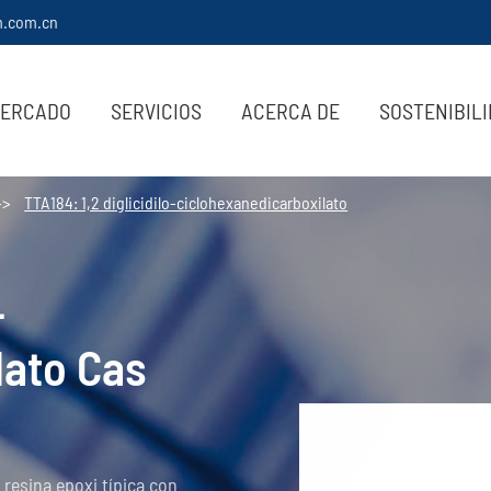
m.com.cn
ERCADO
SERVICIOS
ACERCA DE
SOSTENIBIL
TTA184: 1,2 diglicidilo-ciclohexanedicarboxilato
-
lato Cas
 resina epoxi típica con