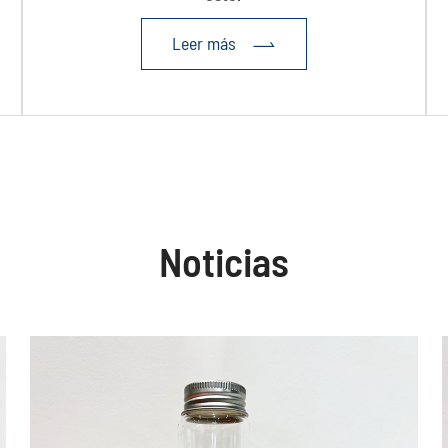
Leer más

Noticias