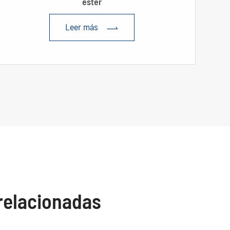
éster
Leer más

 relacionadas