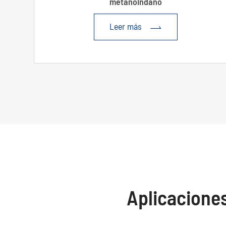
metanoindano
Leer más

Aplicaciones