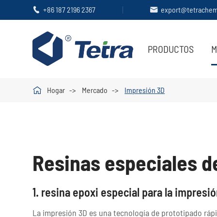
+86 187 2196 2367
export@tetrache


PRODUCTOS
M

Hogar
Mercado
Impresión 3D
Resinas especiales d
1. resina epoxi especial para la impresi
La impresión 3D es una tecnología de prototipado rápid