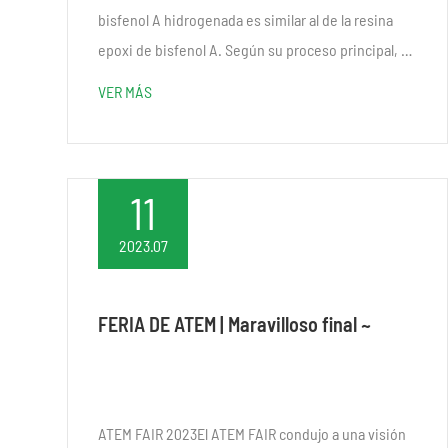
bisfenol A hidrogenada es similar al de la resina
epoxi de bisfenol A. Según su proceso principal, el
bisfenol A hidrogenado y la epiclorhidrina se
VER MÁS
utilizan el m...
11
2023.07
FERIA DE ATEM | Maravilloso final ~
ATEM FAIR 2023El ATEM FAIR condujo a una visión