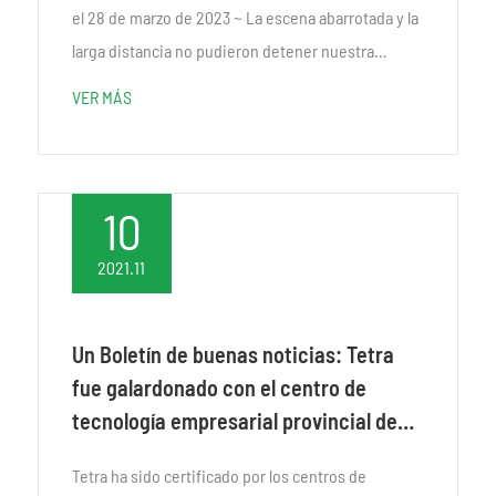
el 28 de marzo de 2023 ~ La escena abarrotada y la
larga distancia no pudieron detener nuestra
reunión. Cuatro años después, la Compañía
VER MÁS
participó nuevamente en ECS, discutió con...
10
2021.11
Un Boletín de buenas noticias: Tetra
fue galardonado con el centro de
tecnología empresarial provincial de
Jiangsu en 2021
Tetra ha sido certificado por los centros de