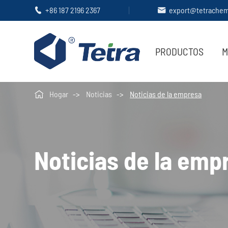
+86 187 2196 2367
export@tetrache


PRODUCTOS
M

Hogar
Noticias
Noticias de la empresa
Noticias de la emp