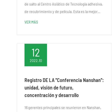
de salto al Centro Asiático de Tecnología adhesiva,
de recubrimiento y de película. Esta es la mejor
exposición de intercambio de negocios en Corea y
VER MÁS
en el extranjero. Esta exposición mostró...
12
2022.10
Registro DE LA ''Conferencia Nanshan'':
unidad, visión de futuro,
concentración y desarrollo
16 gerentes principales se reunieron en Nanshan,