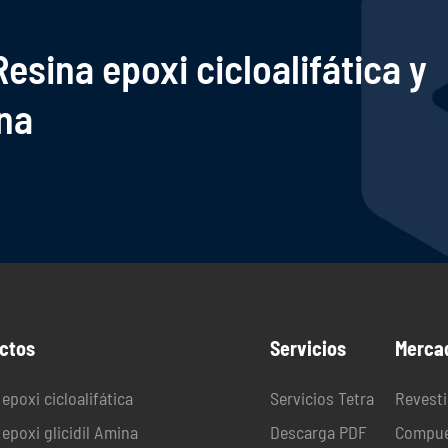
esina epoxi cicloalifática y
ina
ctos
Servicios
Merca
epoxi cicloalifática
Servicios Tetra
Revesti
epoxi glicidil Amina
Descarga PDF
Compue