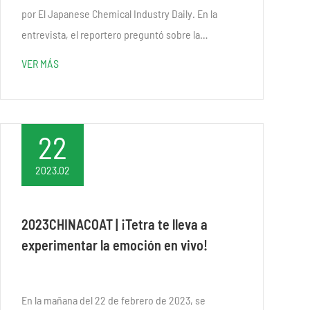
por El Japanese Chemical Industry Daily. En la
entrevista, el reportero preguntó sobre la
situación actual del mercado global y la estrategia
VER MÁS
actual de Tetra...
22
2023.02
2023CHINACOAT | ¡Tetra te lleva a
experimentar la emoción en vivo!
En la mañana del 22 de febrero de 2023, se