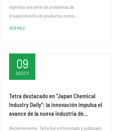
significa una serie de problemas de
envejecimiento de productos como
revestimientos de edificios, adhesivos, productos
VER MÁS
de caucho, etc. aplicados al aire libre bajo el efecto
de condiciones climáticas naturales...
09
2023.11
Tetra destacado en "Japan Chemical
Industry Daily": la innovación impulsa el
avance de la nueva industria de
materiales
Recientemente, Tetra fue entrevistado y publicado