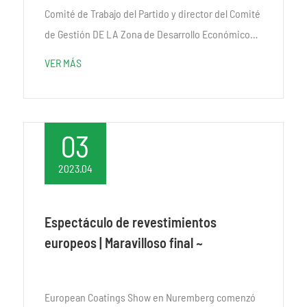
Comité de Trabajo del Partido y director del Comité
de Gestión DE LA Zona de Desarrollo Económico
del Puerto de Dongying y Dongying
VER MÁS
Comprehensive Bonded Zo...
03
2023.04
Espectáculo de revestimientos
europeos | Maravilloso final ~
European Coatings Show en Nuremberg comenzó