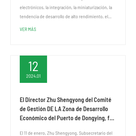
electrónicos, la integración, la miniaturización, la
tendencia de desarrollo de alto rendimiento, el
rendimiento de los adhesivos electrónicos
VER MÁS
plantean requisitos más altos. Como...
12
2024.01
El Director Zhu Shengyong del Comité
de Gestión DE LA Zona de Desarrollo
Económico del Puerto de Dongying, fue
a la Base de Producción de Shandong
El 11 de enero, Zhu Shengyong, Subsecretario del
de Tetra para la investigación