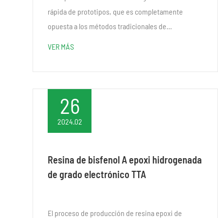
rápida de prototipos, que es completamente
opuesta a los métodos tradicionales de
procesamiento de eliminación de materiales. Es
VER MÁS
un método de fabricación que añade materiales,
basado en tres-DIM...
26
2024.02
Resina de bisfenol A epoxi hidrogenada
de grado electrónico TTA
El proceso de producción de resina epoxi de