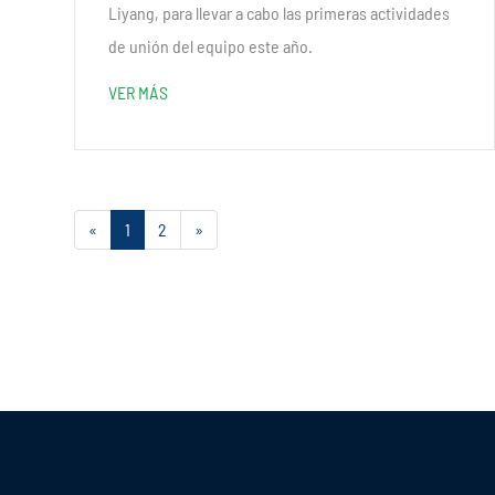
Liyang, para llevar a cabo las primeras actividades
de unión del equipo este año.
VER MÁS
«
1
2
»