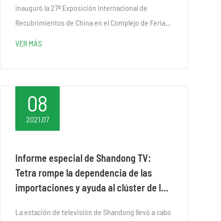
inauguró la 27ª Exposición Internacional de
Recubrimientos de China en el Complejo de Feria
de Importación y Exportación de Guangzhou en
VER MÁS
Guangzhou, provincia de Guangdong. Después de
tres...
08
2021.07
Informe especial de Shandong TV:
Tetra rompe la dependencia de las
importaciones y ayuda al clúster de la
industria local
La estación de televisión de Shandong llevó a cabo