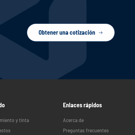
Obtener una cotización

do
Enlaces rápidos
miento y tinta
Acerca de
stos
Preguntas frecuentes