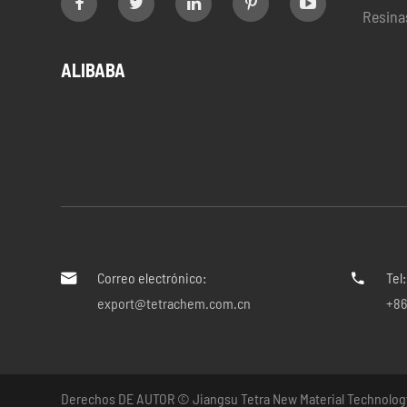
Resina
ALIBABA
Correo electrónico:
Tel:


export@tetrachem.com.cn
+86
Derechos DE AUTOR ©
Jiangsu Tetra New Material Technolog