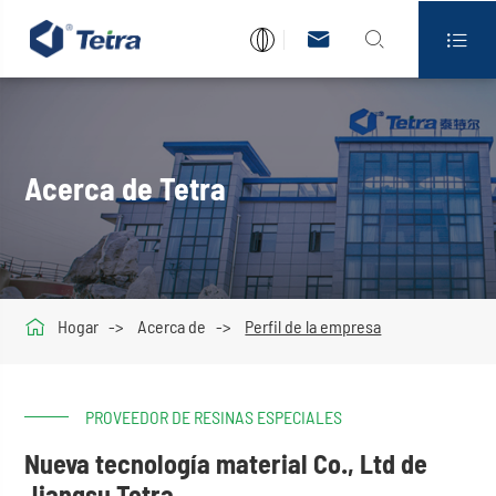



Acerca de Tetra

Hogar
Acerca de
Perfil de la empresa
PROVEEDOR DE RESINAS ESPECIALES
Nueva tecnología material Co., Ltd de
Jiangsu Tetra.