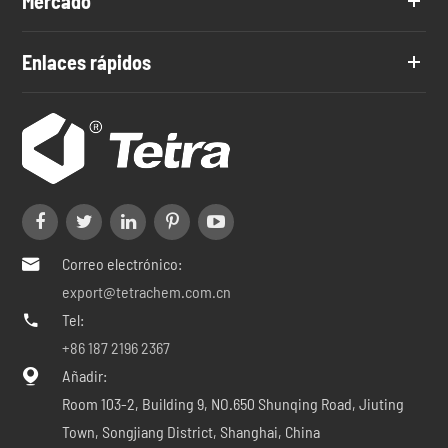
Mercado
Enlaces rápidos
Correo electrónico:

export@tetrachem.com.cn
Tel:

+86 187 2196 2367
Añadir:

Room 103-2, Building 9, NO.650 Shunqing Road, Jiuting
Town, Songjiang District, Shanghai, China